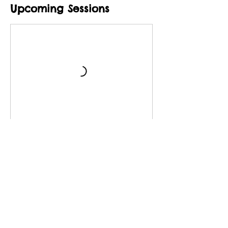
Upcoming Sessions
Contact Details
125 Rotary Lodge Lane, Moncton, NB,
Canada
506-853-3507
Office@CampCentennial.ca