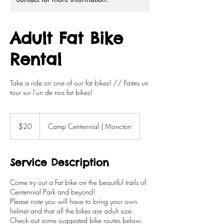
Adult Fat Bike
Rental
Take a ride on one of our fat bikes! // Faites un
tour sur l'un de nos fat bikes!
20
Canadian
$20
Camp Centennial | Moncton
dollars
Service Description
Come try out a Fat bike on the beautiful trails of
Centennial Park and beyond!
Please note you will have to bring your own
helmet and that all the bikes are adult size.
Check out some suggested bike routes below.