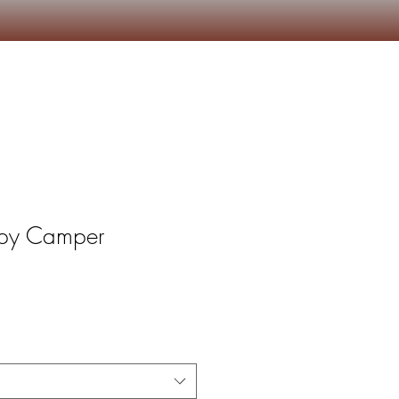
Camp marchand
More
appy Camper