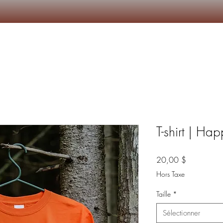
Camps d'Été
Autres services
S’inscrire
T-shirt | H
Prix
20,00 $
Hors Taxe
Taille
*
Sélectionner