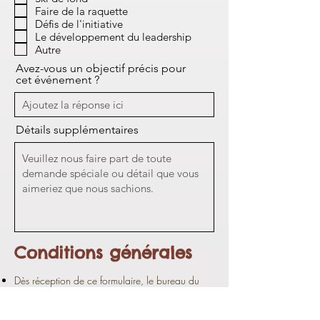
t
Faire de la raquette
o
Défis de l'initiative
i
Le développement du leadership
r
e
Autre
Avez-vous un objectif précis pour
cet événement ?
Détails supplémentaires
Conditions générales
Dès réception de ce formulaire, le bureau du
Camp communiquera avec vous. L’information
sur les prix est déterminée par différents facteurs