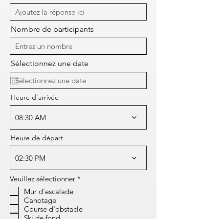
Nombre de participants
Sélectionnez une date
Heure d'arrivée
08:30 AM
Heure de départ
02:30 PM
O
Veuillez sélectionner
*
b
Mur d’escalade
l
Canotage
i
g
Course d'obstacle
a
Ski de fond